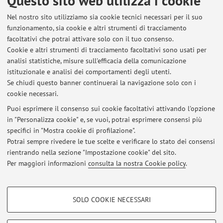
Questo sito web utilizza i cookie
Nel nostro sito utilizziamo sia cookie tecnici necessari per il suo
Ultimi avvisi
funzionamento, sia cookie e altri strumenti di tracciamento
facoltativi che potrai attivare solo con il tuo consenso.
Esiti appello di valorizzazione dei sottoprodotti dell’industria
Cookie e altri strumenti di tracciamento facoltativi sono usati per
alimentare - Modulo Lanciotti del 08/02/2024
analisi statistiche, misure sull'efficacia della comunicazione
Pubblicato il: 10 febbraio 2024
istituzionale e analisi dei comportamenti degli utenti.
Se chiudi questo banner continuerai la navigazione solo con i
Esiti appello di valorizzazione dei sottoprodotti dell’industria
cookie necessari.
alimentare - Modulo Lanciotti del 11/01/2024
Pubblicato il: 16 gennaio 2024
Puoi esprimere il consenso sui cookie facoltativi attivando l'opzione
in "Personalizza cookie" e, se vuoi, potrai esprimere consensi più
specifici in "Mostra cookie di profilazione".
Esiti Fuori-appello di valorizzazione dei sottoprodotti dell’industria
alimentare - Modulo Lanciotti del 27/10/2023
Potrai sempre rivedere le tue scelte e verificare lo stato dei consensi
Pubblicato il: 30 ottobre 2023
rientrando nella sezione "Impostazione cookie" del sito.
Per maggiori informazioni
consulta la nostra Cookie policy
.
Tutti gli avvisi
COOKIE DI PROFILAZIONE - FACOLTATIVI
SOLO COOKIE NECESSARI
Area riservata
Si tratta di cookie utilizzati per analizzare le caratteristiche della navigazione
degli utenti, creare profili in base al loro comportamento sul sito, per analisi
Accedi tramite
login
per gestire tutti i contenuti del sito.