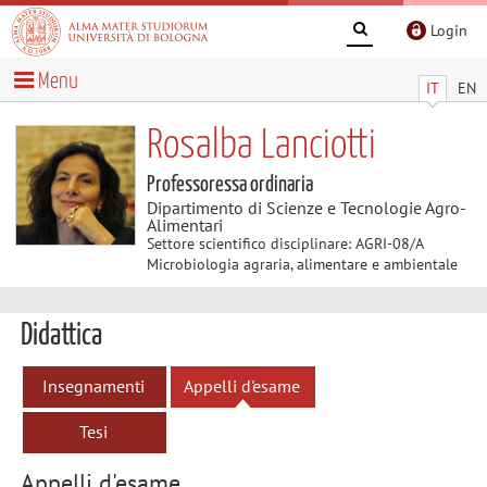
Login
Menu
IT
EN
Rosalba Lanciotti
Professoressa ordinaria
Dipartimento di Scienze e Tecnologie Agro-
Alimentari
Settore scientifico disciplinare: AGRI-08/A
Microbiologia agraria, alimentare e ambientale
Didattica
Insegnamenti
Appelli d'esame
Tesi
Appelli d'esame