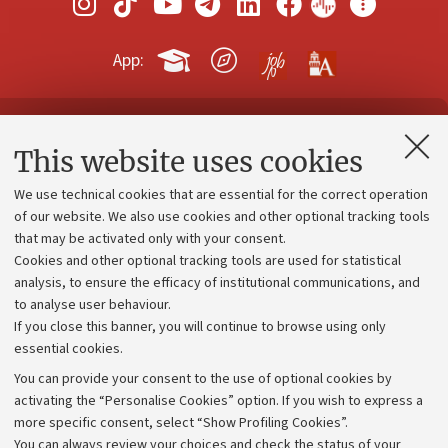
App:
Contacts and certified e-mail (PEC)
This website uses cookies
Administrative divisions
We use technical cookies that are essential for the correct operation
Work with us
of our website. We also use cookies and other optional tracking tools
that may be activated only with your consent.
Alumni community
Cookies and other optional tracking tools are used for statistical
Strategic plan
analysis, to ensure the efficacy of institutional communications, and
to analyse user behaviour.
University budgets
If you close this banner, you will continue to browse using only
Donations
essential cookies.
Calls and competitions
You can provide your consent to the use of optional cookies by
activating the “Personalise Cookies” option. If you wish to express a
Transparent administration
more specific consent, select “Show Profiling Cookies”.
Appeals lodged
You can always review your choices and check the status of your