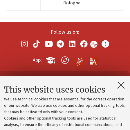
Bologna
Follow us on:
App:
Contacts and certified e-mail (PEC)
This website uses cookies
Administrative divisions
We use technical cookies that are essential for the correct operation
Work with us
of our website. We also use cookies and other optional tracking tools
that may be activated only with your consent.
Alumni community
Cookies and other optional tracking tools are used for statistical
Strategic plan
analysis, to ensure the efficacy of institutional communications, and