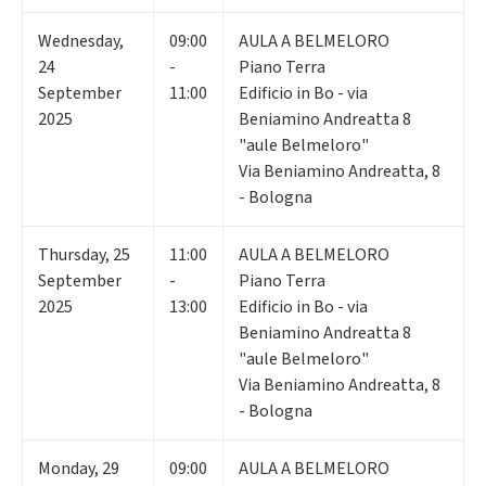
Wednesday
,
09:00
AULA A BELMELORO
24
-
Piano Terra
September
11:00
Edificio in Bo - via
2025
Beniamino Andreatta 8
"aule Belmeloro"
Via Beniamino Andreatta, 8
- Bologna
Thursday
,
25
11:00
AULA A BELMELORO
September
-
Piano Terra
2025
13:00
Edificio in Bo - via
Beniamino Andreatta 8
"aule Belmeloro"
Via Beniamino Andreatta, 8
- Bologna
Monday
,
29
09:00
AULA A BELMELORO