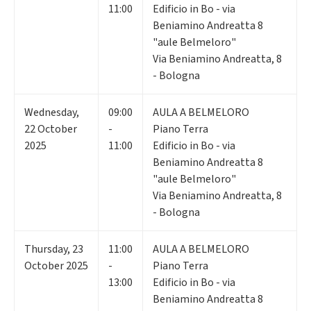
11:00
Edificio in Bo - via
Beniamino Andreatta 8
"aule Belmeloro"
Via Beniamino Andreatta, 8
- Bologna
Wednesday
,
09:00
AULA A BELMELORO
22
October
-
Piano Terra
2025
11:00
Edificio in Bo - via
Beniamino Andreatta 8
"aule Belmeloro"
Via Beniamino Andreatta, 8
- Bologna
Thursday
,
23
11:00
AULA A BELMELORO
October 2025
-
Piano Terra
13:00
Edificio in Bo - via
Beniamino Andreatta 8