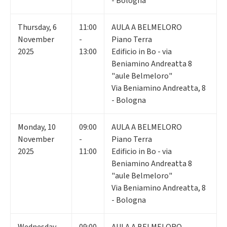
- Bologna
Thursday
,
6
11:00
AULA A BELMELORO
November
-
Piano Terra
2025
13:00
Edificio in Bo - via
Beniamino Andreatta 8
"aule Belmeloro"
Via Beniamino Andreatta, 8
- Bologna
Monday
,
10
09:00
AULA A BELMELORO
November
-
Piano Terra
2025
11:00
Edificio in Bo - via
Beniamino Andreatta 8
"aule Belmeloro"
Via Beniamino Andreatta, 8
- Bologna
Wednesday
,
09:00
AULA A BELMELORO