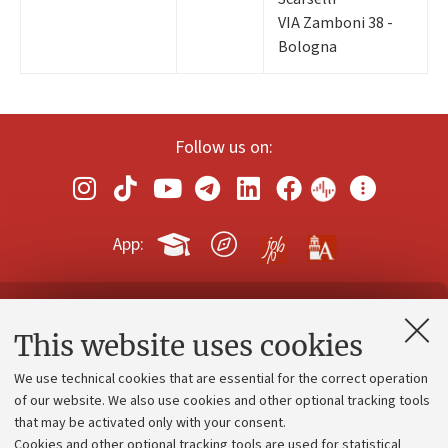
VIA Zamboni 38 -
Bologna
Follow us on:
App:
Contacts and certified e-mail (PEC)
This website uses cookies
Administrative divisions
We use technical cookies that are essential for the correct operation
Work with us
of our website. We also use cookies and other optional tracking tools
that may be activated only with your consent.
Alumni community
Cookies and other optional tracking tools are used for statistical