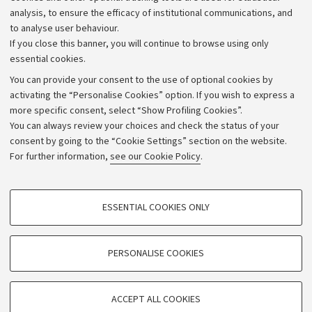
Strategic plan
analysis, to ensure the efficacy of institutional communications, and
to analyse user behaviour.
University budgets
If you close this banner, you will continue to browse using only
Donations
essential cookies.
Calls and competitions
You can provide your consent to the use of optional cookies by
activating the “Personalise Cookies” option. If you wish to express a
Transparent administration
more specific consent, select “Show Profiling Cookies”.
Appeals lodged
You can always review your choices and check the status of your
consent by going to the “Cookie Settings” section on the website.
Merchandising - UniboStore
For further information,
see our Cookie Policy
.
Website and accessibility information
Accessibility statement
PROFILING COOKIES - OPTIONAL
ESSENTIAL COOKIES ONLY
Privacy policy and legal notes
These cookies are used to analyse user browsing patterns, create user profiles
based on browsing behaviour, and for marketing analysis.
Cookie Settings
Show profiling cookies
PERSONALISE COOKIES
Google/Youtube Video
©Copyright 2026 - ALMA MATER STUDIORUM - Università di
TECHNICAL COOKIES - ESSENTIAL
Bologna - Via Zamboni,
33 - 40126
Bologna - PI:
01131710376
Facebook
ACCEPT ALL COOKIES
Technical cookies are used for a range of different purposes, including but not