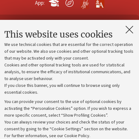
App:
Contacts and certified e-mail (PEC)
This website uses cookies
Administrative divisions
We use technical cookies that are essential for the correct operation
Work with us
of our website. We also use cookies and other optional tracking tools
that may be activated only with your consent.
Alumni community
Cookies and other optional tracking tools are used for statistical
Strategic plan
analysis, to ensure the efficacy of institutional communications, and
to analyse user behaviour.
University budgets
If you close this banner, you will continue to browse using only
Donations
essential cookies.
Calls and competitions
You can provide your consent to the use of optional cookies by
activating the “Personalise Cookies” option. If you wish to express a
Transparent administration
more specific consent, select “Show Profiling Cookies”.
Appeals lodged
You can always review your choices and check the status of your
consent by going to the “Cookie Settings” section on the website.
Merchandising - UniboStore
For further information,
see our Cookie Policy
.