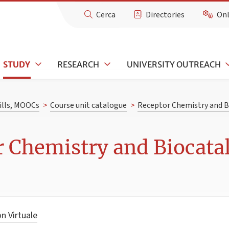
Cerca
Directories
Onl
STUDY
RESEARCH
UNIVERSITY OUTREACH
kills, MOOCs
>
Course unit catalogue
>
Receptor Chemistry and B
 Chemistry and Biocataly
n Virtuale