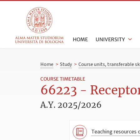
HOME
UNIVERSITY
Home
>
Study
>
Course units, transferable s
COURSE TIMETABLE
66223 - Receptor
A.Y. 2025/2026
Teaching resources o