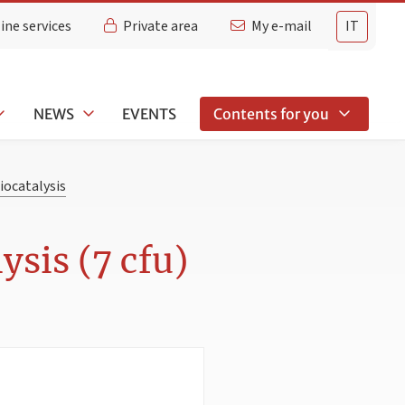
ine services
Private area
My e-mail
IT
NEWS
EVENTS
Contents for you
iocatalysis
sis (7 cfu)