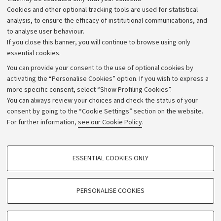
Alumni community
Cookies and other optional tracking tools are used for statistical
Strategic plan
analysis, to ensure the efficacy of institutional communications, and
to analyse user behaviour.
University budgets
If you close this banner, you will continue to browse using only
Donations
essential cookies.
Calls and competitions
You can provide your consent to the use of optional cookies by
activating the “Personalise Cookies” option. If you wish to express a
Transparent administration
more specific consent, select “Show Profiling Cookies”.
Appeals lodged
You can always review your choices and check the status of your
consent by going to the “Cookie Settings” section on the website.
Merchandising - UniboStore
For further information,
see our Cookie Policy
.
Website and accessibility information
Accessibility statement
PROFILING COOKIES - OPTIONAL
ESSENTIAL COOKIES ONLY
Privacy policy and legal notes
These cookies are used to analyse user browsing patterns, create user profiles
based on browsing behaviour, and for marketing analysis.
Cookie Settings
Show profiling cookies
PERSONALISE COOKIES
Google/Youtube Video
©Copyright 2026 - ALMA MATER STUDIORUM - Università di
TECHNICAL COOKIES - ESSENTIAL