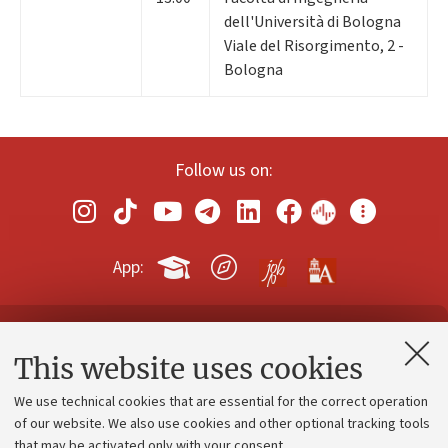
dell'Università di Bologna
Viale del Risorgimento, 2 -
Bologna
Follow us on:
App:
Contacts and certified e-mail (PEC)
This website uses cookies
Administrative divisions
We use technical cookies that are essential for the correct operation
Work with us
of our website. We also use cookies and other optional tracking tools
that may be activated only with your consent.