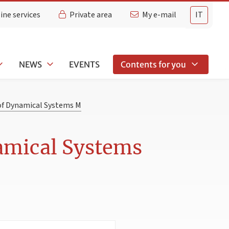
ine services
Private area
My e-mail
IT
NEWS
EVENTS
Contents for you
of Dynamical Systems M
amical Systems