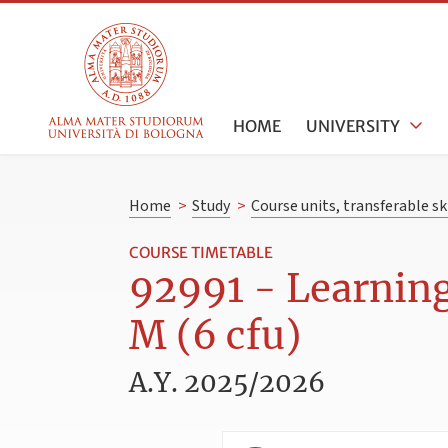
HOME
UNIVERSITY
Home
>
Study
>
Course units, transferable s
COURSE TIMETABLE
92991 - Learnin
M (6 cfu)
A.Y. 2025/2026