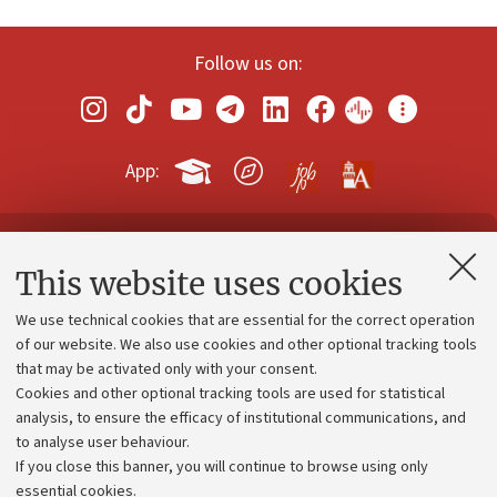
Follow us on:
App:
Contacts and certified e-mail (PEC)
This website uses cookies
Administrative divisions
We use technical cookies that are essential for the correct operation
Work with us
of our website. We also use cookies and other optional tracking tools
that may be activated only with your consent.
Alumni community
Cookies and other optional tracking tools are used for statistical
Strategic plan
analysis, to ensure the efficacy of institutional communications, and
to analyse user behaviour.
University budgets
If you close this banner, you will continue to browse using only
Donations
essential cookies.