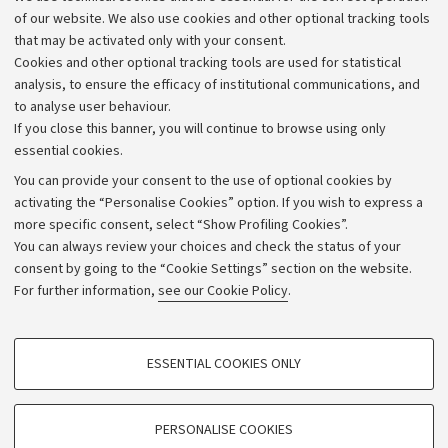
Work with us
of our website. We also use cookies and other optional tracking tools
that may be activated only with your consent.
Alumni community
Cookies and other optional tracking tools are used for statistical
Strategic plan
analysis, to ensure the efficacy of institutional communications, and
to analyse user behaviour.
University budgets
If you close this banner, you will continue to browse using only
Donations
essential cookies.
Calls and competitions
You can provide your consent to the use of optional cookies by
activating the “Personalise Cookies” option. If you wish to express a
Transparent administration
more specific consent, select “Show Profiling Cookies”.
Appeals lodged
You can always review your choices and check the status of your
consent by going to the “Cookie Settings” section on the website.
Merchandising - UniboStore
For further information,
see our Cookie Policy
.
Website and accessibility information
Accessibility statement
PROFILING COOKIES - OPTIONAL
ESSENTIAL COOKIES ONLY
Privacy policy and legal notes
These cookies are used to analyse user browsing patterns, create user profiles
based on browsing behaviour, and for marketing analysis.
Cookie Settings
Show profiling cookies
PERSONALISE COOKIES