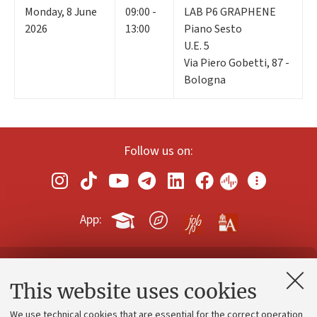
Monday
,
8
June
09:00 -
LAB P6 GRAPHENE
2026
13:00
Piano Sesto
U.E. 5
Via Piero Gobetti, 87 -
Bologna
Follow us on:
App:
Contacts and certified e-mail (PEC)
This website uses cookies
Administrative divisions
We use technical cookies that are essential for the correct operation