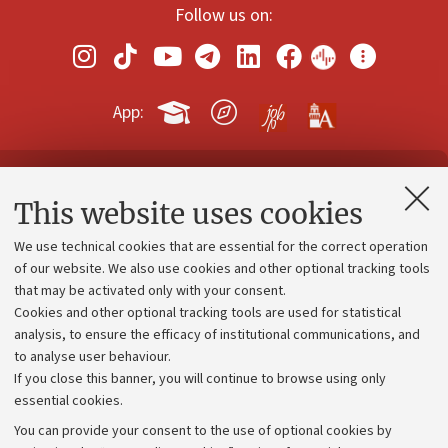
Follow us on:
App:
Contacts and certified e-mail (PEC)
This website uses cookies
Administrative divisions
We use technical cookies that are essential for the correct operation
Work with us
of our website. We also use cookies and other optional tracking tools
that may be activated only with your consent.
Alumni community
Cookies and other optional tracking tools are used for statistical
Strategic plan
analysis, to ensure the efficacy of institutional communications, and
to analyse user behaviour.
University budgets
If you close this banner, you will continue to browse using only
Donations
essential cookies.
Calls and competitions
You can provide your consent to the use of optional cookies by