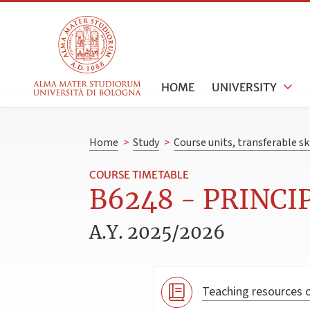
HOME
UNIVERSITY
Home
>
Study
>
Course units, transferable s
COURSE TIMETABLE
B6248 - PRINCIP
A.Y. 2025/2026
Teaching resources o