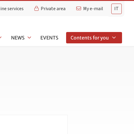
ine services
Private area
My e-mail
IT
NEWS
EVENTS
Contents for you