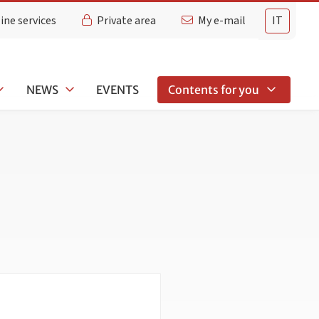
ine services
Private area
My e-mail
IT
NEWS
EVENTS
Contents for you