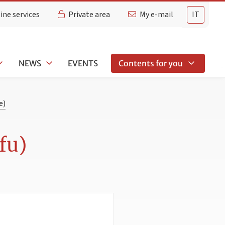
ine services
Private area
My e-mail
IT
NEWS
EVENTS
Contents for you
e)
fu)