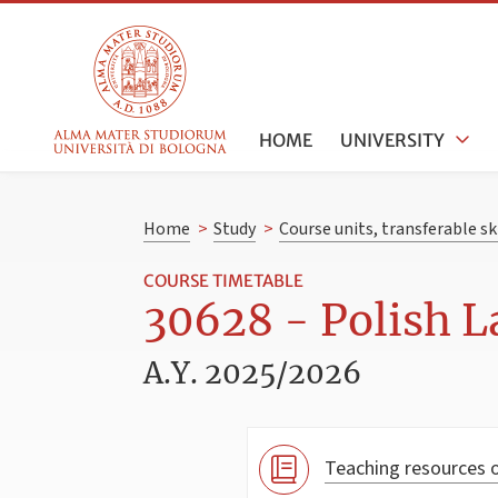
HOME
UNIVERSITY
Home
>
Study
>
Course units, transferable s
COURSE TIMETABLE
30628 - Polish L
A.Y. 2025/2026
Teaching resources o