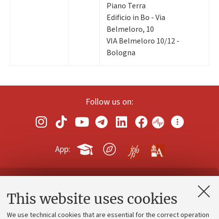
Piano Terra
Edificio in Bo - Via
Belmeloro, 10
VIA Belmeloro 10/12 -
Bologna
Follow us on:
App:
Contacts and certified e-mail (PEC)
This website uses cookies
Administrative divisions
We use technical cookies that are essential for the correct operation