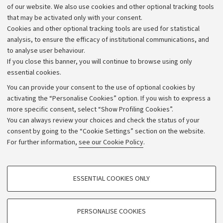
Work with us
of our website. We also use cookies and other optional tracking tools
that may be activated only with your consent.
Alumni community
Cookies and other optional tracking tools are used for statistical
Strategic plan
analysis, to ensure the efficacy of institutional communications, and
to analyse user behaviour.
University budgets
If you close this banner, you will continue to browse using only
Donations
essential cookies.
Calls and competitions
You can provide your consent to the use of optional cookies by
activating the “Personalise Cookies” option. If you wish to express a
Transparent administration
more specific consent, select “Show Profiling Cookies”.
Appeals lodged
You can always review your choices and check the status of your
consent by going to the “Cookie Settings” section on the website.
Merchandising - UniboStore
For further information,
see our Cookie Policy
.
Website and accessibility information
Accessibility statement
PROFILING COOKIES - OPTIONAL
ESSENTIAL COOKIES ONLY
Privacy policy and legal notes
These cookies are used to analyse user browsing patterns, create user profiles
based on browsing behaviour, and for marketing analysis.
Cookie Settings
Show profiling cookies
PERSONALISE COOKIES