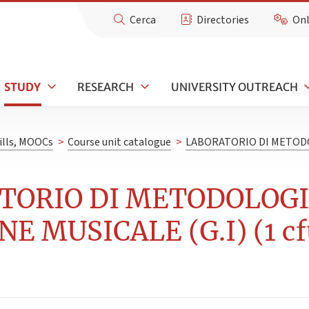
Cerca
Directories
Onl
STUDY
RESEARCH
UNIVERSITY OUTREACH
kills, MOOCs
>
Course unit catalogue
>
LABORATORIO DI METODO
ATORIO DI METODOLOG
 MUSICALE (G.I) (1 cf