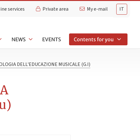
ine services
Private area
My e-mail
IT
NEWS
EVENTS
Contents for you
LOGIA DELL'EDUCAZIONE MUSICALE (G.I)
IA
u)