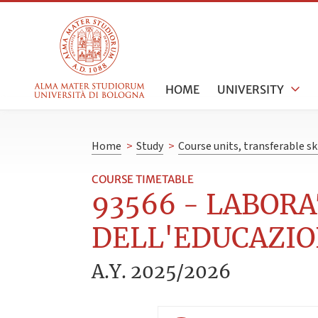
HOME
UNIVERSITY
Home
>
Study
>
Course units, transferable s
COURSE TIMETABLE
93566 - LABOR
DELL'EDUCAZIONE
A.Y. 2025/2026