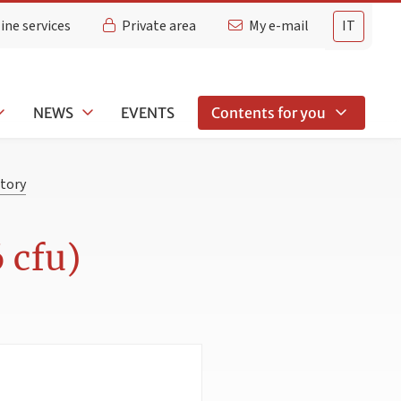
ine services
Private area
My e-mail
IT
NEWS
EVENTS
Contents for you
tory
 cfu)