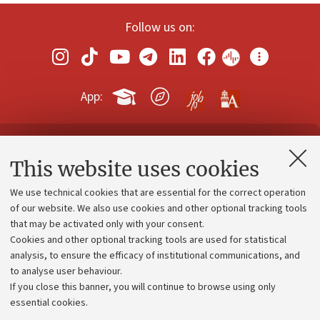
Follow us on:
App:
Contacts and certified e-mail (PEC)
This website uses cookies
Administrative divisions
We use technical cookies that are essential for the correct operation
Work with us
of our website. We also use cookies and other optional tracking tools
that may be activated only with your consent.
Alumni community
Cookies and other optional tracking tools are used for statistical
Strategic plan
analysis, to ensure the efficacy of institutional communications, and
to analyse user behaviour.
University budgets
If you close this banner, you will continue to browse using only
Donations
essential cookies.