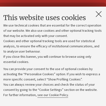
Contacts and certified e-mail (PEC)
This website uses cookies
Administrative divisions
We use technical cookies that are essential for the correct operation
Work with us
of our website. We also use cookies and other optional tracking tools
that may be activated only with your consent.
Alumni community
Cookies and other optional tracking tools are used for statistical
Strategic plan
analysis, to ensure the efficacy of institutional communications, and
to analyse user behaviour.
University budgets
If you close this banner, you will continue to browse using only
Donations
essential cookies.
Calls and competitions
You can provide your consent to the use of optional cookies by
activating the “Personalise Cookies” option. If you wish to express a
Transparent administration
more specific consent, select “Show Profiling Cookies”.
Appeals lodged
You can always review your choices and check the status of your
consent by going to the “Cookie Settings” section on the website.
Merchandising - UniboStore
For further information,
see our Cookie Policy
.
Website and accessibility information