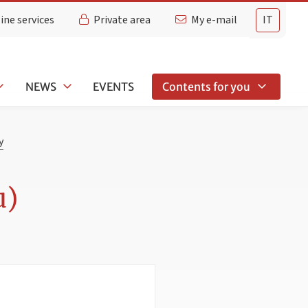
ine services
Private area
My e-mail
IT
NEWS
EVENTS
Contents for you
y
u)