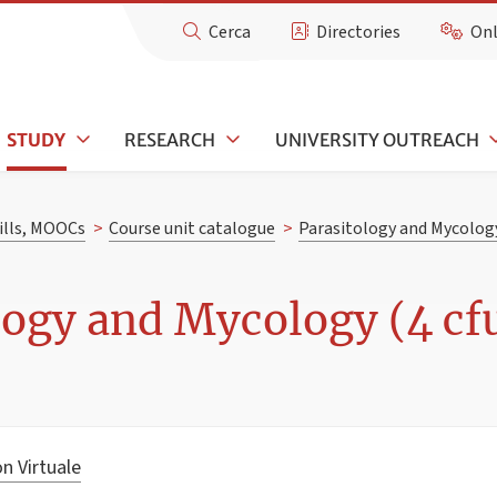
Cerca
Directories
Onl
STUDY
RESEARCH
UNIVERSITY OUTREACH
kills, MOOCs
>
Course unit catalogue
>
Parasitology and Mycolog
logy and Mycology (4 cf
n Virtuale