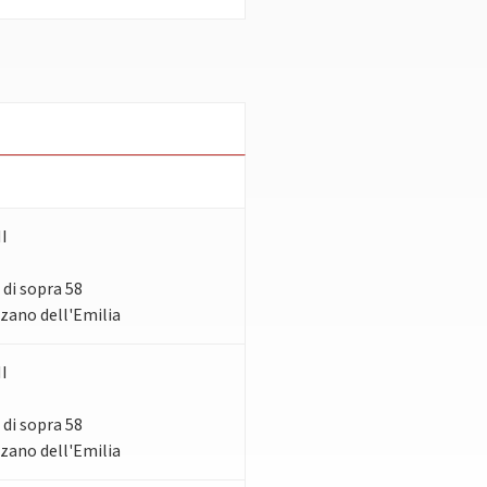
I
 di sopra 58
zzano dell'Emilia
I
 di sopra 58
zzano dell'Emilia