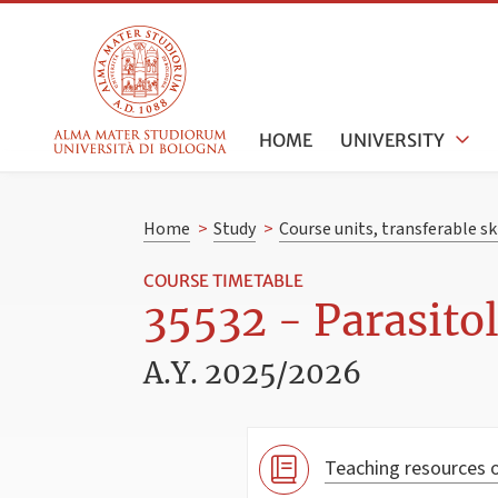
HOME
UNIVERSITY
Home
>
Study
>
Course units, transferable s
COURSE TIMETABLE
35532 - Parasito
A.Y. 2025/2026
Teaching resources o