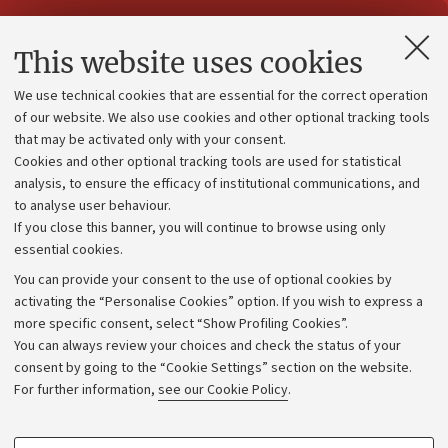
Contacts and certified e-mail (PEC)
This website uses cookies
Administrative divisions
We use technical cookies that are essential for the correct operation
Work with us
of our website. We also use cookies and other optional tracking tools
that may be activated only with your consent.
Alumni community
Cookies and other optional tracking tools are used for statistical
Strategic plan
analysis, to ensure the efficacy of institutional communications, and
to analyse user behaviour.
University budgets
If you close this banner, you will continue to browse using only
Donations
essential cookies.
Calls and competitions
You can provide your consent to the use of optional cookies by
activating the “Personalise Cookies” option. If you wish to express a
Transparent administration
more specific consent, select “Show Profiling Cookies”.
Appeals lodged
You can always review your choices and check the status of your
consent by going to the “Cookie Settings” section on the website.
Merchandising - UniboStore
For further information,
see our Cookie Policy
.
Website and accessibility information
Accessibility statement
PROFILING COOKIES - OPTIONAL