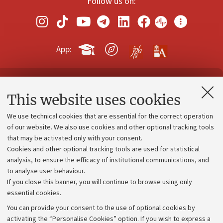
Follow us on:
App:
Contacts and certified e-mail (PEC)
This website uses cookies
Administrative divisions
We use technical cookies that are essential for the correct operation
Work with us
of our website. We also use cookies and other optional tracking tools
that may be activated only with your consent.
Alumni community
Cookies and other optional tracking tools are used for statistical
Strategic plan
analysis, to ensure the efficacy of institutional communications, and
to analyse user behaviour.
University budgets
If you close this banner, you will continue to browse using only
Donations
essential cookies.
Calls and competitions
You can provide your consent to the use of optional cookies by
activating the “Personalise Cookies” option. If you wish to express a
Transparent administration