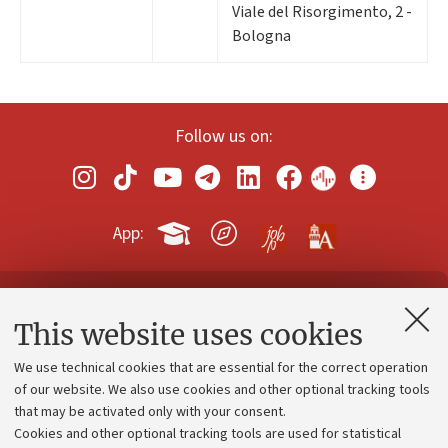
Viale del Risorgimento, 2 -
Bologna
Follow us on:
App:
Contacts and certified e-mail (PEC)
This website uses cookies
Administrative divisions
We use technical cookies that are essential for the correct operation
Work with us
of our website. We also use cookies and other optional tracking tools
that may be activated only with your consent.
Alumni community
Cookies and other optional tracking tools are used for statistical