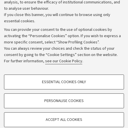
Strategic plan
analysis, to ensure the efficacy of institutional communications, and
to analyse user behaviour.
University budgets
If you close this banner, you will continue to browse using only
Donations
essential cookies.
Calls and competitions
You can provide your consent to the use of optional cookies by
activating the “Personalise Cookies” option. If you wish to express a
Transparent administration
more specific consent, select “Show Profiling Cookies”.
Appeals lodged
You can always review your choices and check the status of your
consent by going to the “Cookie Settings” section on the website.
Merchandising - UniboStore
For further information,
see our Cookie Policy
.
Website and accessibility information
Accessibility statement
PROFILING COOKIES - OPTIONAL
ESSENTIAL COOKIES ONLY
Privacy policy and legal notes
These cookies are used to analyse user browsing patterns, create user profiles
based on browsing behaviour, and for marketing analysis.
Cookie Settings
Show profiling cookies
PERSONALISE COOKIES
Google/Youtube Video
©Copyright 2026 - ALMA MATER STUDIORUM - Università di
TECHNICAL COOKIES - ESSENTIAL
Bologna - Via Zamboni,
33 - 40126
Bologna - PI:
01131710376
Facebook
ACCEPT ALL COOKIES
Technical cookies are used for a range of different purposes, including but not
- CF:
80007010376
Vimeo