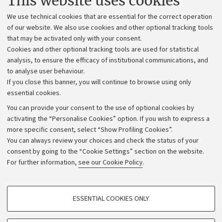
This website uses cookies
Administrative divisions
We use technical cookies that are essential for the correct operation
Work with us
of our website. We also use cookies and other optional tracking tools
that may be activated only with your consent.
Alumni community
Cookies and other optional tracking tools are used for statistical
Strategic plan
analysis, to ensure the efficacy of institutional communications, and
to analyse user behaviour.
University budgets
If you close this banner, you will continue to browse using only
Donations
essential cookies.
Calls and competitions
You can provide your consent to the use of optional cookies by
activating the “Personalise Cookies” option. If you wish to express a
Transparent administration
more specific consent, select “Show Profiling Cookies”.
Appeals lodged
You can always review your choices and check the status of your
consent by going to the “Cookie Settings” section on the website.
Merchandising - UniboStore
For further information,
see our Cookie Policy
.
Website and accessibility information
Accessibility statement
PROFILING COOKIES - OPTIONAL
ESSENTIAL COOKIES ONLY
Privacy policy and legal notes
These cookies are used to analyse user browsing patterns, create user profiles
based on browsing behaviour, and for marketing analysis.
Cookie Settings