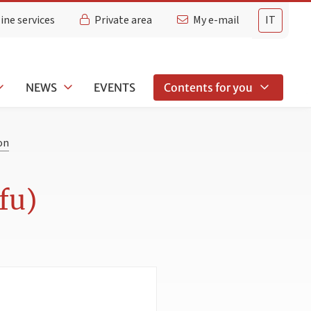
ine services
Private area
My e-mail
IT
NEWS
EVENTS
Contents for you
on
fu)