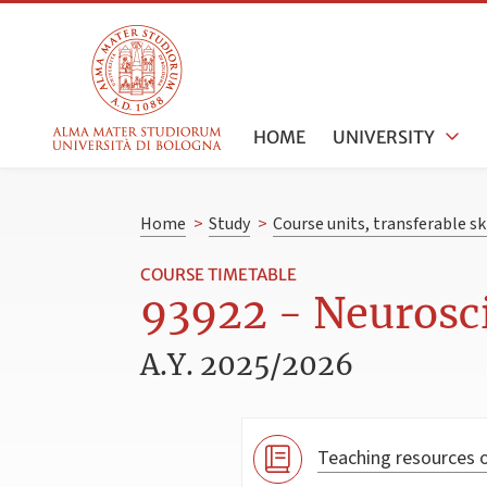
HOME
UNIVERSITY
Home
>
Study
>
Course units, transferable s
COURSE TIMETABLE
93922 - Neurosci
A.Y. 2025/2026
Teaching resources o