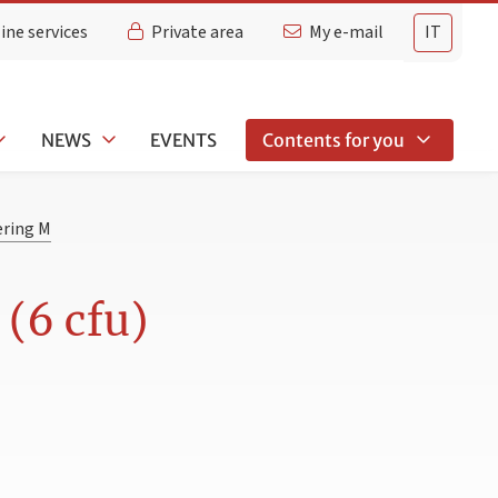
ine services
Private area
My e-mail
IT
NEWS
EVENTS
Contents for you
ering M
(6 cfu)