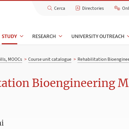
Cerca
Directories
Onl
STUDY
RESEARCH
UNIVERSITY OUTREACH
kills, MOOCs
>
Course unit catalogue
>
Rehabilitation Bioengine
tation Bioengineering M 
ni