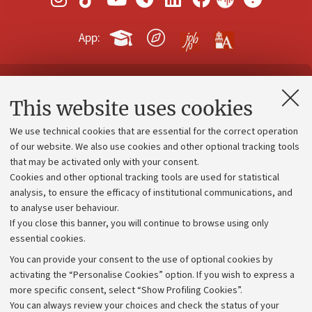
App:
Contacts and certified e-mail (PEC)
This website uses cookies
Administrative divisions
We use technical cookies that are essential for the correct operation
Work with us
of our website. We also use cookies and other optional tracking tools
that may be activated only with your consent.
Alumni community
Cookies and other optional tracking tools are used for statistical
Strategic plan
analysis, to ensure the efficacy of institutional communications, and
to analyse user behaviour.
University budgets
If you close this banner, you will continue to browse using only
Donations
essential cookies.
Calls and competitions
You can provide your consent to the use of optional cookies by
activating the “Personalise Cookies” option. If you wish to express a
Transparent administration
more specific consent, select “Show Profiling Cookies”.
Appeals lodged
You can always review your choices and check the status of your