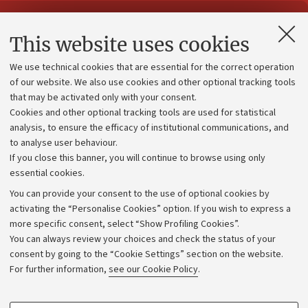
Contacts and certified e-mail (PEC)
This website uses cookies
Administrative divisions
We use technical cookies that are essential for the correct operation
Work with us
of our website. We also use cookies and other optional tracking tools
that may be activated only with your consent.
Alumni community
Cookies and other optional tracking tools are used for statistical
Strategic plan
analysis, to ensure the efficacy of institutional communications, and
to analyse user behaviour.
University budgets
If you close this banner, you will continue to browse using only
Donations
essential cookies.
Calls and competitions
You can provide your consent to the use of optional cookies by
activating the “Personalise Cookies” option. If you wish to express a
Transparent administration
more specific consent, select “Show Profiling Cookies”.
Appeals lodged
You can always review your choices and check the status of your
consent by going to the “Cookie Settings” section on the website.
Merchandising - UniboStore
For further information,
see our Cookie Policy
.
Website and accessibility information
Accessibility statement
PROFILING COOKIES - OPTIONAL