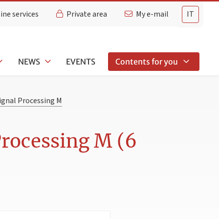
ine services
Private area
My e-mail
IT
NEWS
EVENTS
Contents for you
Signal Processing M
Processing M (6