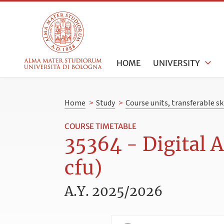
HOME
UNIVERSITY
Home
>
Study
>
Course units, transferable s
COURSE TIMETABLE
35364 - Digital A
cfu)
A.Y. 2025/2026