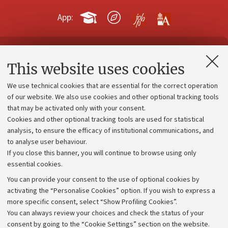
App:
Contacts and certified e-mail (PEC)
This website uses cookies
Administrative divisions
We use technical cookies that are essential for the correct operation
Work with us
of our website. We also use cookies and other optional tracking tools
that may be activated only with your consent.
Alumni community
Cookies and other optional tracking tools are used for statistical
Strategic plan
analysis, to ensure the efficacy of institutional communications, and
to analyse user behaviour.
University budgets
If you close this banner, you will continue to browse using only
Donations
essential cookies.
Calls and competitions
You can provide your consent to the use of optional cookies by
activating the “Personalise Cookies” option. If you wish to express a
Transparent administration
more specific consent, select “Show Profiling Cookies”.
Appeals lodged
You can always review your choices and check the status of your
consent by going to the “Cookie Settings” section on the website.
Merchandising - UniboStore