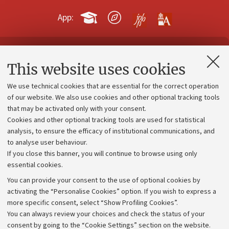
App:
Contacts and certified e-mail (PEC)
This website uses cookies
Administrative divisions
We use technical cookies that are essential for the correct operation
Work with us
of our website. We also use cookies and other optional tracking tools
that may be activated only with your consent.
Alumni community
Cookies and other optional tracking tools are used for statistical
Strategic plan
analysis, to ensure the efficacy of institutional communications, and
to analyse user behaviour.
University budgets
If you close this banner, you will continue to browse using only
Donations
essential cookies.
Calls and competitions
You can provide your consent to the use of optional cookies by
activating the “Personalise Cookies” option. If you wish to express a
Transparent administration
more specific consent, select “Show Profiling Cookies”.
Appeals lodged
You can always review your choices and check the status of your
consent by going to the “Cookie Settings” section on the website.
Merchandising - UniboStore