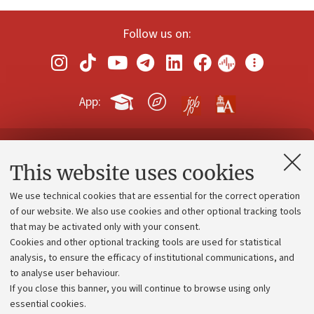
Follow us on:
App:
Contacts and certified e-mail (PEC)
This website uses cookies
Administrative divisions
We use technical cookies that are essential for the correct operation
Work with us
of our website. We also use cookies and other optional tracking tools
that may be activated only with your consent.
Alumni community
Cookies and other optional tracking tools are used for statistical
Strategic plan
analysis, to ensure the efficacy of institutional communications, and
to analyse user behaviour.
University budgets
If you close this banner, you will continue to browse using only
Donations
essential cookies.