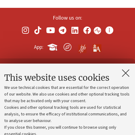
Follow us on:
App:
Contacts and certified e-mail (PEC)
This website uses cookies
Administrative divisions
We use technical cookies that are essential for the correct operation
Work with us
of our website. We also use cookies and other optional tracking tools
that may be activated only with your consent.
Alumni community
Cookies and other optional tracking tools are used for statistical
Strategic plan
analysis, to ensure the efficacy of institutional communications, and
to analyse user behaviour.
University budgets
If you close this banner, you will continue to browse using only
Donations
essential cookies.