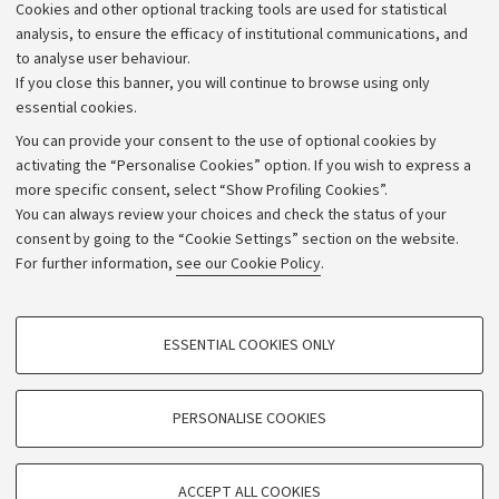
Cookies and other optional tracking tools are used for statistical
Strategic plan
analysis, to ensure the efficacy of institutional communications, and
to analyse user behaviour.
University budgets
If you close this banner, you will continue to browse using only
Donations
essential cookies.
Calls and competitions
You can provide your consent to the use of optional cookies by
activating the “Personalise Cookies” option. If you wish to express a
Transparent administration
more specific consent, select “Show Profiling Cookies”.
Appeals lodged
You can always review your choices and check the status of your
consent by going to the “Cookie Settings” section on the website.
Merchandising - UniboStore
For further information,
see our Cookie Policy
.
Website and accessibility information
Accessibility statement
PROFILING COOKIES - OPTIONAL
ESSENTIAL COOKIES ONLY
Privacy policy and legal notes
These cookies are used to analyse user browsing patterns, create user profiles
based on browsing behaviour, and for marketing analysis.
Cookie Settings
Show profiling cookies
PERSONALISE COOKIES
Google/Youtube Video
©Copyright 2026 - ALMA MATER STUDIORUM - Università di
TECHNICAL COOKIES - ESSENTIAL
Bologna - Via Zamboni,
33 - 40126
Bologna - PI:
01131710376
Facebook
ACCEPT ALL COOKIES