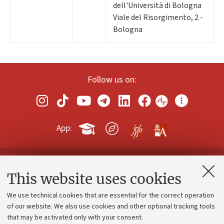
dell'Università di Bologna
Viale del Risorgimento, 2 -
Bologna
Follow us on:
App:
Contacts and certified e-mail (PEC)
This website uses cookies
Administrative divisions
We use technical cookies that are essential for the correct operation
Work with us
of our website. We also use cookies and other optional tracking tools
that may be activated only with your consent.
Alumni community