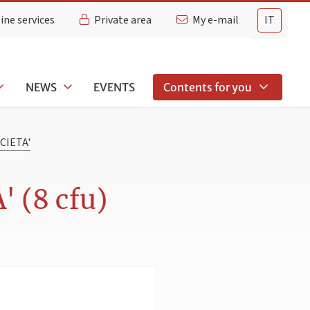
ine services
Private area
My e-mail
IT
NEWS
EVENTS
Contents for you
CIETA'
 (8 cfu)