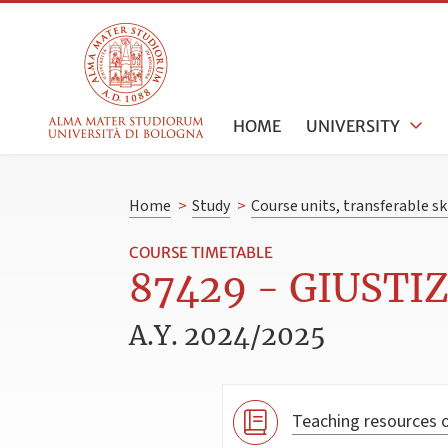
HOME
UNIVERSITY
Home
>
Study
>
Course units, transferable s
COURSE TIMETABLE
87429 - GIUSTIZ
A.Y. 2024/2025
Teaching resources o