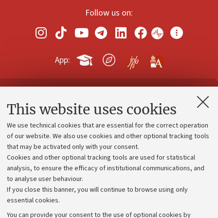
Follow us on:
App:
Contacts and certified e-mail (PEC)
This website uses cookies
Administrative divisions
We use technical cookies that are essential for the correct operation
Work with us
of our website. We also use cookies and other optional tracking tools
that may be activated only with your consent.
Alumni community
Cookies and other optional tracking tools are used for statistical
Strategic plan
analysis, to ensure the efficacy of institutional communications, and
to analyse user behaviour.
University budgets
If you close this banner, you will continue to browse using only
Donations
essential cookies.
Calls and competitions
You can provide your consent to the use of optional cookies by