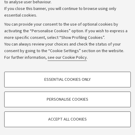
to analyse user behaviour.
University budgets
If you close this banner, you will continue to browse using only
Donations
essential cookies.
Calls and competitions
You can provide your consent to the use of optional cookies by
activating the “Personalise Cookies” option. If you wish to express a
Transparent administration
more specific consent, select “Show Profiling Cookies”.
Appeals lodged
You can always review your choices and check the status of your
consent by going to the “Cookie Settings” section on the website.
Merchandising - UniboStore
For further information,
see our Cookie Policy
.
Website and accessibility information
Accessibility statement
PROFILING COOKIES - OPTIONAL
ESSENTIAL COOKIES ONLY
Privacy policy and legal notes
These cookies are used to analyse user browsing patterns, create user profiles
based on browsing behaviour, and for marketing analysis.
Cookie Settings
Show profiling cookies
PERSONALISE COOKIES
Google/Youtube Video
©Copyright 2026 - ALMA MATER STUDIORUM - Università di
TECHNICAL COOKIES - ESSENTIAL
Bologna - Via Zamboni,
33 - 40126
Bologna - PI:
01131710376
Facebook
ACCEPT ALL COOKIES
Technical cookies are used for a range of different purposes, including but not
- CF:
80007010376
Vimeo
limited to ensuring the correct operation of the website, saving browsing
preferences, load balancing, optimising website performance by reducing