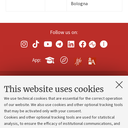
Bologna
Follow us on:
App:
Contacts and certified e-mail (PEC)
This website uses cookies
Administrative divisions
We use technical cookies that are essential for the correct operation
Work with us
of our website. We also use cookies and other optional tracking tools
that may be activated only with your consent.
Alumni community
Cookies and other optional tracking tools are used for statistical
Strategic plan
analysis, to ensure the efficacy of institutional communications, and