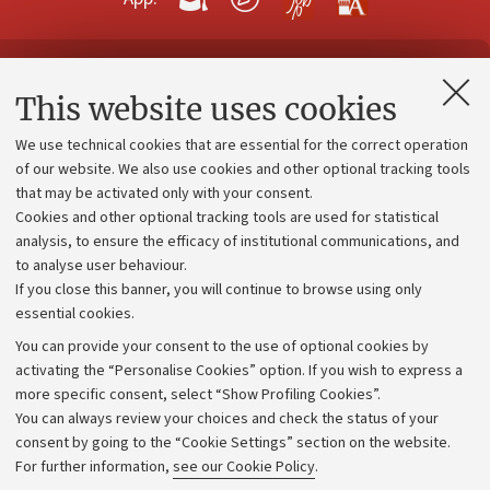
Contacts and certified e-mail (PEC)
This website uses cookies
Administrative divisions
We use technical cookies that are essential for the correct operation
Work with us
of our website. We also use cookies and other optional tracking tools
that may be activated only with your consent.
Alumni community
Cookies and other optional tracking tools are used for statistical
Strategic plan
analysis, to ensure the efficacy of institutional communications, and
to analyse user behaviour.
University budgets
If you close this banner, you will continue to browse using only
Donations
essential cookies.
Calls and competitions
You can provide your consent to the use of optional cookies by
activating the “Personalise Cookies” option. If you wish to express a
Transparent administration
more specific consent, select “Show Profiling Cookies”.
Appeals lodged
You can always review your choices and check the status of your
consent by going to the “Cookie Settings” section on the website.
Merchandising - UniboStore
For further information,
see our Cookie Policy
.
Website and accessibility information