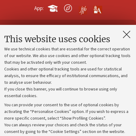
App:
Contacts and certified e-mail (PEC)
This website uses cookies
Administrative divisions
We use technical cookies that are essential for the correct operation
Work with us
of our website. We also use cookies and other optional tracking tools
that may be activated only with your consent.
Alumni community
Cookies and other optional tracking tools are used for statistical
Strategic plan
analysis, to ensure the efficacy of institutional communications, and
to analyse user behaviour.
University budgets
If you close this banner, you will continue to browse using only
Donations
essential cookies.
Calls and competitions
You can provide your consent to the use of optional cookies by
activating the “Personalise Cookies” option. If you wish to express a
Transparent administration
more specific consent, select “Show Profiling Cookies”.
Appeals lodged
You can always review your choices and check the status of your
consent by going to the “Cookie Settings” section on the website.
Merchandising - UniboStore