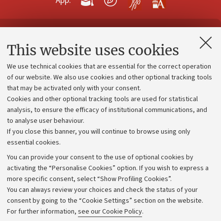
App:
Contacts and certified e-mail (PEC)
This website uses cookies
Administrative divisions
We use technical cookies that are essential for the correct operation
Work with us
of our website. We also use cookies and other optional tracking tools
that may be activated only with your consent.
Alumni community
Cookies and other optional tracking tools are used for statistical
Strategic plan
analysis, to ensure the efficacy of institutional communications, and
to analyse user behaviour.
University budgets
If you close this banner, you will continue to browse using only
Donations
essential cookies.
Calls and competitions
You can provide your consent to the use of optional cookies by
activating the “Personalise Cookies” option. If you wish to express a
Transparent administration
more specific consent, select “Show Profiling Cookies”.
Appeals lodged
You can always review your choices and check the status of your
consent by going to the “Cookie Settings” section on the website.
Merchandising - UniboStore
For further information,
see our Cookie Policy
.
Website and accessibility information