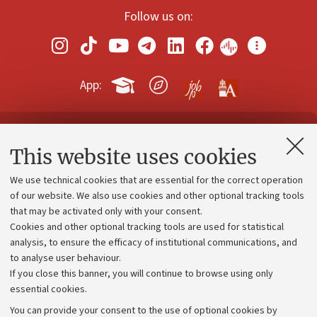
Follow us on:
App:
Contacts and certified e-mail (PEC)
This website uses cookies
Administrative divisions
We use technical cookies that are essential for the correct operation
Work with us
of our website. We also use cookies and other optional tracking tools
that may be activated only with your consent.
Alumni community
Cookies and other optional tracking tools are used for statistical
Strategic plan
analysis, to ensure the efficacy of institutional communications, and
to analyse user behaviour.
University budgets
If you close this banner, you will continue to browse using only
Donations
essential cookies.
Calls and competitions
You can provide your consent to the use of optional cookies by