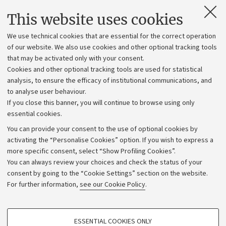
Contacts and certified e-mail (PEC)
This website uses cookies
Administrative divisions
We use technical cookies that are essential for the correct operation
Work with us
of our website. We also use cookies and other optional tracking tools
that may be activated only with your consent.
Alumni community
Cookies and other optional tracking tools are used for statistical
Strategic plan
analysis, to ensure the efficacy of institutional communications, and
to analyse user behaviour.
University budgets
If you close this banner, you will continue to browse using only
Donations
essential cookies.
Calls and competitions
You can provide your consent to the use of optional cookies by
activating the “Personalise Cookies” option. If you wish to express a
Transparent administration
more specific consent, select “Show Profiling Cookies”.
Appeals lodged
You can always review your choices and check the status of your
consent by going to the “Cookie Settings” section on the website.
Merchandising - UniboStore
For further information,
see our Cookie Policy
.
Website and accessibility information
Accessibility statement
PROFILING COOKIES - OPTIONAL
ESSENTIAL COOKIES ONLY