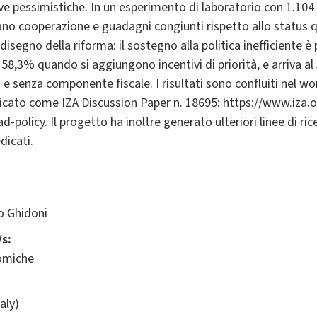
e pessimistiche. In un esperimento di laboratorio con 1.104 p
no cooperazione e guadagni congiunti rispetto allo status quo
isegno della riforma: il sostegno alla politica inefficiente è
 58,3% quando si aggiungono incentivi di priorità, e arriva al
 e senza componente fiscale. I risultati sono confluiti nel 
icato come IZA Discussion Paper n. 18695: https://www.iza.
olicy. Il progetto ha inoltre generato ulteriori linee di ri
dicati.
o Ghidoni
s:
omiche
aly)