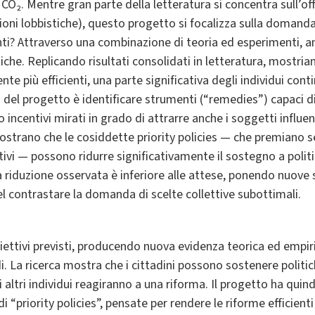
CO₂. Mentre gran parte della letteratura si concentra sull’off
ioni lobbistiche), questo progetto si focalizza sulla domanda:
nti? Attraverso una combinazione di teoria ed esperimenti, an
egiche. Replicando risultati consolidati in letteratura, mostr
e più efficienti, una parte significativa degli individui conti
o del progetto è identificare strumenti (“remedies”) capaci d
o incentivi mirati in grado di attrarre anche i soggetti influenz
ostrano che le cosiddette priority policies — che premiano 
vi — possono ridurre significativamente il sostegno a politiche
la riduzione osservata è inferiore alle attese, ponendo nuove s
el contrastare la domanda di scelte collettive subottimali.
biettivi previsti, producendo nuova evidenza teorica ed empir
edi. La ricerca mostra che i cittadini possono sostenere politi
 altri individui reagiranno a una riforma. Il progetto ha quin
“priority policies”, pensate per rendere le riforme efficienti