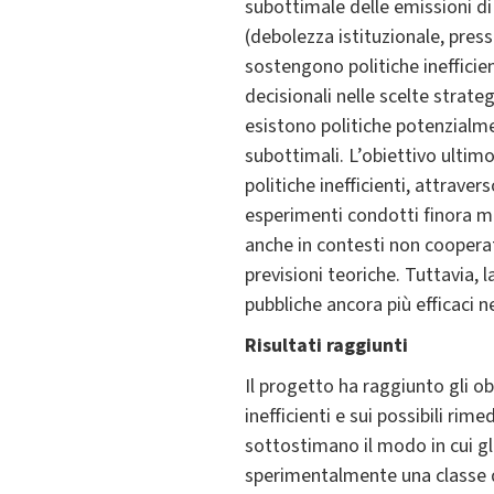
subottimale delle emissioni di 
(debolezza istituzionale, press
sostengono politiche inefficie
decisionali nelle scelte strat
esistono politiche potenzialment
subottimali. L’obiettivo ultim
politiche inefficienti, attravers
esperimenti condotti finora m
anche in contesti non cooperati
previsioni teoriche. Tuttavia, 
pubbliche ancora più efficaci n
Risultati raggiunti
Il progetto ha raggiunto gli o
inefficienti e sui possibili rim
sottostimano il modo in cui gli
sperimentalmente una classe di 