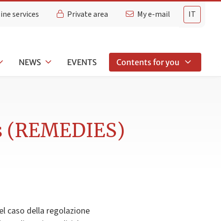
ine services
Private area
My e-mail
IT
NEWS
EVENTS
Contents for you
es (REMEDIES)
nel caso della regolazione