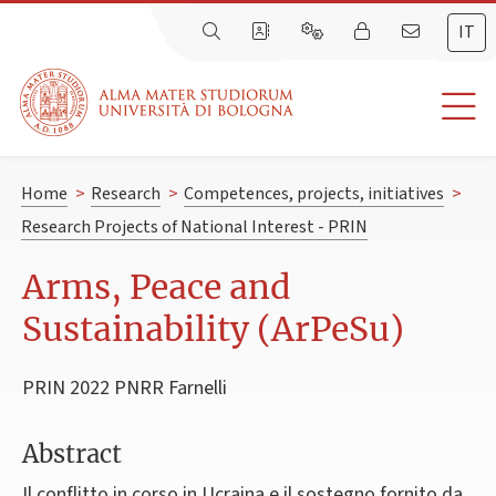
IT
Home
>
Research
>
Competences, projects, initiatives
>
Research Projects of National Interest - PRIN
Arms, Peace and
Sustainability (ArPeSu)
PRIN 2022 PNRR Farnelli
Abstract
Il conflitto in corso in Ucraina e il sostegno fornito da