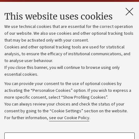
Contacts and certified e-mail (PEC)
This website uses cookies
Administrative divisions
We use technical cookies that are essential for the correct operation
Work with us
of our website. We also use cookies and other optional tracking tools
that may be activated only with your consent.
Alumni community
Cookies and other optional tracking tools are used for statistical
Strategic plan
analysis, to ensure the efficacy of institutional communications, and
to analyse user behaviour.
University budgets
If you close this banner, you will continue to browse using only
Donations
essential cookies.
Calls and competitions
You can provide your consent to the use of optional cookies by
activating the “Personalise Cookies” option. If you wish to express a
Transparent administration
more specific consent, select “Show Profiling Cookies”.
Appeals lodged
You can always review your choices and check the status of your
consent by going to the “Cookie Settings” section on the website.
Merchandising - UniboStore
For further information,
see our Cookie Policy
.
Website and accessibility information
Accessibility statement
PROFILING COOKIES - OPTIONAL