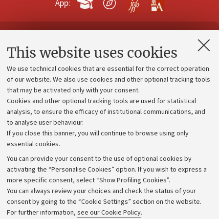
App:
Contacts and certified e-mail (PEC)
This website uses cookies
Administrative divisions
We use technical cookies that are essential for the correct operation
Work with us
of our website. We also use cookies and other optional tracking tools
that may be activated only with your consent.
Alumni community
Cookies and other optional tracking tools are used for statistical
Strategic plan
analysis, to ensure the efficacy of institutional communications, and
to analyse user behaviour.
University budgets
If you close this banner, you will continue to browse using only
Donations
essential cookies.
Calls and competitions
You can provide your consent to the use of optional cookies by
activating the “Personalise Cookies” option. If you wish to express a
Transparent administration
more specific consent, select “Show Profiling Cookies”.
Appeals lodged
You can always review your choices and check the status of your
consent by going to the “Cookie Settings” section on the website.
Merchandising - UniboStore
For further information,
see our Cookie Policy
.