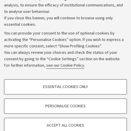
Strategic plan
analysis, to ensure the efficacy of institutional communications, and
to analyse user behaviour.
University budgets
If you close this banner, you will continue to browse using only
Donations
essential cookies.
Calls and competitions
You can provide your consent to the use of optional cookies by
activating the “Personalise Cookies” option. If you wish to express a
Transparent administration
more specific consent, select “Show Profiling Cookies”.
Appeals lodged
You can always review your choices and check the status of your
consent by going to the “Cookie Settings” section on the website.
Merchandising - UniboStore
For further information,
see our Cookie Policy
.
Website and accessibility information
Accessibility statement
PROFILING COOKIES - OPTIONAL
ESSENTIAL COOKIES ONLY
Privacy policy and legal notes
These cookies are used to analyse user browsing patterns, create user profiles
based on browsing behaviour, and for marketing analysis.
Cookie Settings
Show profiling cookies
PERSONALISE COOKIES
Google/Youtube Video
©Copyright 2026 - ALMA MATER STUDIORUM - Università di
TECHNICAL COOKIES - ESSENTIAL
Bologna - Via Zamboni,
33 - 40126
Bologna - PI:
01131710376
Facebook
ACCEPT ALL COOKIES
Technical cookies are used for a range of different purposes, including but not