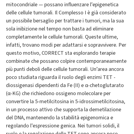
mitocondriale — possano influenzare l’epigenetica
delle cellule tumorali. Il Complesso I è già considerato
un possibile bersaglio per trattare i tumori, ma la sua
sola inibizione nel tempo non basta ad eliminare
completamente le cellule tumorali. Queste ultime,
infatti, trovano modi per adattarsi e sopravvivere. Per
questo motivo, CORRECT sta esplorando terapie
combinate che possano colpire contemporaneamente
più punti deboli delle cellule tumorali. Un’area ancora
poco studiata riguarda il ruolo degli enzimi TET -
diossigenasi dipendenti da Fe (II) e α-chetoglutarato
(α-KG) che richiedono ossigeno molecolare per
convertire la 5-metilcitosina in 5-idrossimetilcitosina,
in un processo attivo che supporta la demetilazione
del DNA, mantenendo la stabilità epigenomica e
regolando l’espressione genica. Nei tumori solidi, il
ruolo e la regolazione delle TET sono ancora poco