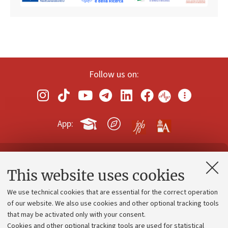
Follow us on:
App:
Contacts and certified e-mail (PEC)
This website uses cookies
Administrative divisions
We use technical cookies that are essential for the correct operation
Work with us
of our website. We also use cookies and other optional tracking tools
that may be activated only with your consent.
Alumni community
Cookies and other optional tracking tools are used for statistical