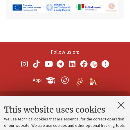
Follow us on:
App:
Contacts and certified e-mail (PEC)
This website uses cookies
Administrative divisions
We use technical cookies that are essential for the correct operation
Work with us
of our website. We also use cookies and other optional tracking tools