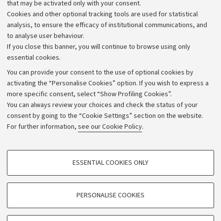
that may be activated only with your consent.
Alumni community
Cookies and other optional tracking tools are used for statistical
Strategic plan
analysis, to ensure the efficacy of institutional communications, and
to analyse user behaviour.
University budgets
If you close this banner, you will continue to browse using only
Donations
essential cookies.
Calls and competitions
You can provide your consent to the use of optional cookies by
activating the “Personalise Cookies” option. If you wish to express a
Transparent administration
more specific consent, select “Show Profiling Cookies”.
Appeals lodged
You can always review your choices and check the status of your
consent by going to the “Cookie Settings” section on the website.
Merchandising - UniboStore
For further information,
see our Cookie Policy
.
Website and accessibility information
Accessibility statement
PROFILING COOKIES - OPTIONAL
ESSENTIAL COOKIES ONLY
Privacy policy and legal notes
These cookies are used to analyse user browsing patterns, create user profiles
based on browsing behaviour, and for marketing analysis.
Cookie Settings
Show profiling cookies
PERSONALISE COOKIES
Google/Youtube Video
©Copyright 2026 - ALMA MATER STUDIORUM - Università di
TECHNICAL COOKIES - ESSENTIAL