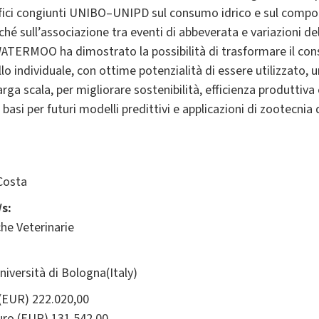
ntifici congiunti UNIBO–UNIPD sul consumo idrico e sul comp
nché sull’associazione tra eventi di abbeverata e variazioni 
WATERMOO ha dimostrato la possibilità di trasformare il co
llo individuale, con ottime potenzialità di essere utilizzato, 
arga scala, per migliorare sostenibilità, efficienza produttiva
basi per futuri modelli predittivi e applicazioni di zootecnia 
Costa
s:
he Veterinarie
ersità di Bologna(Italy)
(EUR) 222.020,00
ro (EUR) 131.542,00