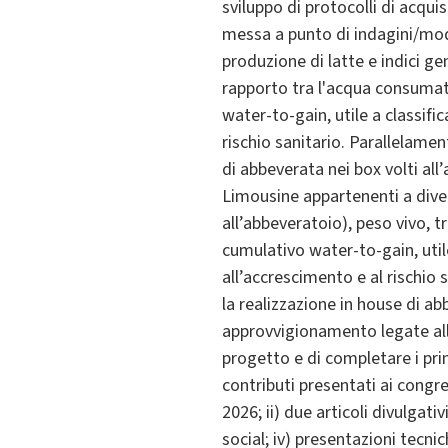
sviluppo di protocolli di acqui
messa a punto di indagini/mode
produzione di latte e indici gen
rapporto tra l'acqua consumata
water-to-gain, utile a classifi
rischio sanitario. Parallelamen
di abbeverata nei box volti all
Limousine appartenenti a diver
all’abbeveratoio), peso vivo, t
cumulativo water-to-gain, utile
all’accrescimento e al rischio 
la realizzazione in house di ab
approvvigionamento legate alle
progetto e di completare i prin
contributi presentati ai cong
2026; ii) due articoli divulgati
social; iv) presentazioni tecnic