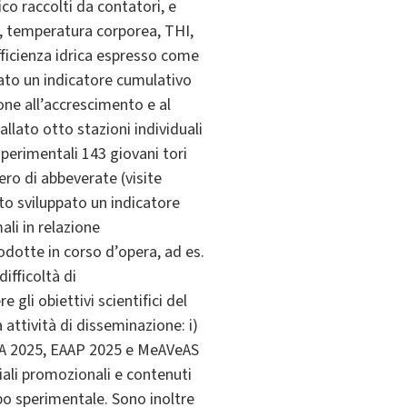
ico raccolti da contatori, e
co, temperatura corporea, THI,
 efficienza idrica espresso come
pato un indicatore cumulativo
ione all’accrescimento e al
allato otto stazioni individuali
sperimentali 143 giovani tori
ero di abbeverate (visite
ato sviluppato un indicatore
ali in relazione
rodotte in corso d’opera, ad es.
ifficoltà di
li obiettivi scientifici del
 attività di disseminazione: i)
DSA 2025, EAAP 2025 e MeAVeAS
eriali promozionali e contenuti
tipo sperimentale. Sono inoltre