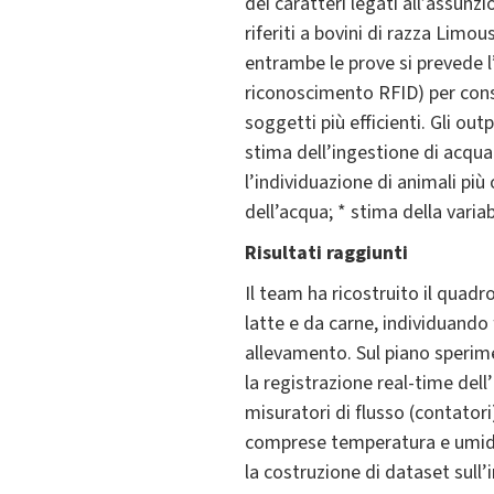
dei caratteri legati all’assun
riferiti a bovini di razza Limo
entrambe le prove si prevede l
riconoscimento RFID) per consen
soggetti più efficienti. Gli out
stima dell’ingestione di acqua 
l’individuazione di animali più 
dell’acqua; * stima della varia
Risultati raggiunti
Il team ha ricostruito il quad
latte e da carne, individuando fe
allevamento. Sul piano sperime
la registrazione real-time dell
misuratori di flusso (contatori)
comprese temperatura e umidità
la costruzione di dataset sull