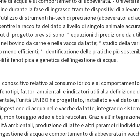
zione di acqua e al comportamento di abbeverata. - Università
usine durante la fase di ingrasso tramite dispositivi di allevam
’utilizzo di strumenti hi-tech di precisione (abbeveratoi ad a
tire la raccolta del dato a livello di singolo animale accurata
put di progetto previsti sono: * equazioni di predizione da util
nel bovino da carne e nella vacca da latte; * studio della var
o meno efficienti; * identificazione delle pratiche più sostenib
bilità fenotipica e genetica dell’ingestione di acqua.
ro conoscitivo relativo al consumo idrico e al comportamento
notipi, fattori ambientali e indicatori utili alla definizione de
ntale, l’unità UNIBO ha progettato, installato e validato un
’ingestione di acqua nelle vacche da latte, integrando sistemi
, monitoraggio video e boli reticolari. Grazie all’integrazione d
 ambientali, produzione di latte e altri parametri individual
’ingestione di acqua e comportamento di abbeverata in vacche 