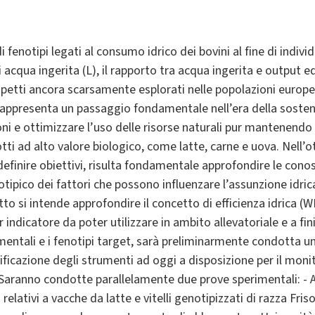
 fenotipi legati al consumo idrico dei bovini al fine di indivi
 di acqua ingerita (L), il rapporto tra acqua ingerita e output
petti ancora scarsamente esplorati nelle popolazioni europ
ppresenta un passaggio fondamentale nell’era della sostenibil
ioni e ottimizzare l’uso delle risorse naturali pur mantenend
ti ad alto valore biologico, come latte, carne e uova. Nell’ot
definire obiettivi, risulta fondamentale approfondire le conos
notipico dei fattori che possono influenzare l’assunzione idr
o si intende approfondire il concetto di efficienza idrica (WE
 indicatore da poter utilizzare in ambito allevatoriale e a fini s
entali e i fenotipi target, sarà preliminarmente condotta un
ificazione degli strumenti ad oggi a disposizione per il monito
le. Saranno condotte parallelamente due prove sperimentali: 
relativi a vacche da latte e vitelli genotipizzati di razza Friso