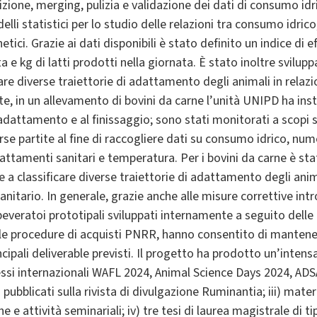
sizione, merging, pulizia e validazione dei dati di consumo idr
lli statistici per lo studio delle relazioni tra consumo idri
etici. Grazie ai dati disponibili è stato definito un indice di
 e kg di latti prodotti nella giornata. È stato inoltre svilup
care diverse traiettorie di adattamento degli animali in relaz
te, in un allevamento di bovini da carne l’unità UNIPD ha inst
’adattamento e al finissaggio; sono stati monitorati a scopi 
se partite al fine di raccogliere dati su consumo idrico, num
rattamenti sanitari e temperatura. Per i bovini da carne è st
 a classificare diverse traiettorie di adattamento degli anim
sanitario. In generale, grazie anche alle misure correttive int
beveratoi prototipali sviluppati internamente a seguito delle d
 procedure di acquisti PNRR, hanno consentito di mantenere g
cipali deliverable previsti. Il progetto ha prodotto un’intensa
ressi internazionali WAFL 2024, Animal Science Days 2024, A
vi pubblicati sulla rivista di divulgazione Ruminantia; iii) mat
he e attività seminariali; iv) tre tesi di laurea magistrale di 