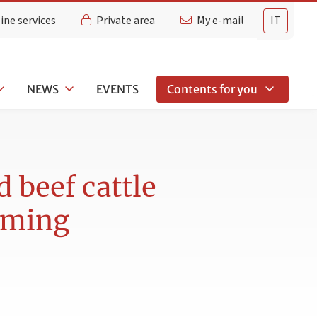
ine services
Private area
My e-mail
IT
NEWS
EVENTS
Contents for you
d beef cattle
arming