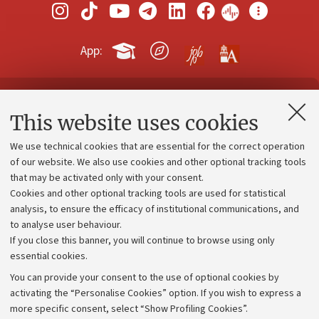
App:
Contacts and certified e-mail (PEC)
This website uses cookies
Administrative divisions
We use technical cookies that are essential for the correct operation
Work with us
of our website. We also use cookies and other optional tracking tools
that may be activated only with your consent.
Alumni community
Cookies and other optional tracking tools are used for statistical
Strategic plan
analysis, to ensure the efficacy of institutional communications, and
to analyse user behaviour.
University budgets
If you close this banner, you will continue to browse using only
Donations
essential cookies.
Calls and competitions
You can provide your consent to the use of optional cookies by
activating the “Personalise Cookies” option. If you wish to express a
Transparent administration
more specific consent, select “Show Profiling Cookies”.